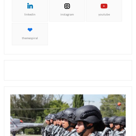
linkedin
instagram
youtube
themespiral