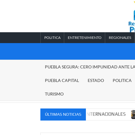
Saltar
al
contenido
POLITICA
ENTRETENIMIENTO
REGIONALES
REGIONALES
PUEBLA SEGURA: CERO IMPUNIDAD ANTE L
PUEBLA
PUEBLA CAPITAL
ESTADO
POLITICA
TURISMO
MERCADOS NACIONALES E INTERNACIONALES
Cadena p
ÚLTIMAS NOTICIAS