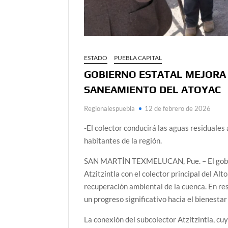
ESTADO
PUEBLA CAPITAL
GOBIERNO ESTATAL MEJORA 
SANEAMIENTO DEL ATOYAC
Regionalespuebla
12 de febrero de 2026
-El colector conducirá las aguas residuales 
habitantes de la región.
SAN MARTÍN TEXMELUCAN, Pue. – El gobern
Atzitzintla con el colector principal del Alt
recuperación ambiental de la cuenca. En r
un progreso significativo hacia el bienestar 
La conexión del subcolector Atzitzintla, cu