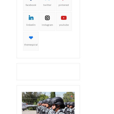
facebook
twitter
pinterest
linkedin
instagram
youtube
themespiral