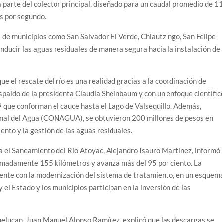
parte del colector principal, diseñado para un caudal promedio de 1
os por segundo.
s de municipios como San Salvador El Verde, Chiautzingo, San Felipe
nducir las aguas residuales de manera segura hacia la instalación de
 el rescate del río es una realidad gracias a la coordinación de
espaldo de la presidenta Claudia Sheinbaum y con un enfoque científic
 que conforman el cauce hasta el Lago de Valsequillo. Además,
onal del Agua (CONAGUA), se obtuvieron 200 millones de pesos en
ento y la gestión de las aguas residuales.
a el Saneamiento del Río Atoyac, Alejandro Isauro Martínez, informó
ximadamente 155 kilómetros y avanza más del 95 por ciento. La
tente con la modernización del sistema de tratamiento, en un esquem
 el Estado y los municipios participan en la inversión de las
melucan, Juan Manuel Alonso Ramírez, explicó que las descargas se