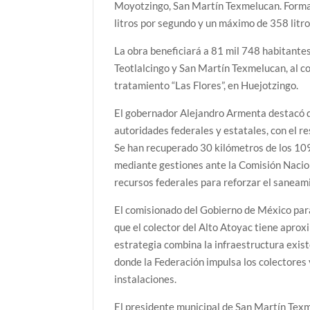
Moyotzingo, San Martín Texmelucan. Forma 
litros por segundo y un máximo de 358 litr
La obra beneficiará a 81 mil 748 habitante
Teotlalcingo y San Martín Texmelucan, al co
tratamiento “Las Flores”, en Huejotzingo.
El gobernador Alejandro Armenta destacó que
autoridades federales y estatales, con el r
Se han recuperado 30 kilómetros de los 109
mediante gestiones ante la Comisión Naci
recursos federales para reforzar el saneami
El comisionado del Gobierno de México par
que el colector del Alto Atoyac tiene apro
estrategia combina la infraestructura exis
donde la Federación impulsa los colectores y
instalaciones.
El presidente municipal de San Martín Tex