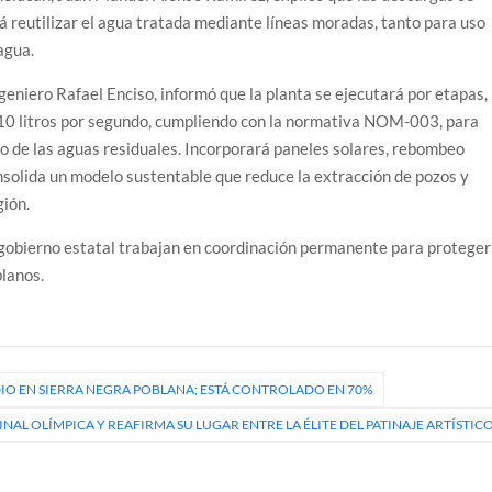
rá reutilizar el agua tratada mediante líneas moradas, tanto para uso
agua.
ngeniero Rafael Enciso, informó que la planta se ejecutará por etapas,
210 litros por segundo, cumpliendo con la normativa NOM-003, para
ro de las aguas residuales. Incorporará paneles solares, rebombeo
onsolida un modelo sustentable que reduce la extracción de pozos y
gión.
l gobierno estatal trabajan en coordinación permanente para proteger
blanos.
 EN SIERRA NEGRA POBLANA; ESTÁ CONTROLADO EN 70%
NAL OLÍMPICA Y REAFIRMA SU LUGAR ENTRE LA ÉLITE DEL PATINAJE ARTÍSTIC