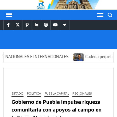
Saltar
al
Buscar
contenido
facebook
twitter
pinterest
linkedin
instagram
youtube
themespiral
REGIONALES
PUEBLA
ACIONALES E INTERNACIONALES
Cadena perpetua para
ESTADO
POLITICA
PUEBLA CAPITAL
REGIONALES
Gobierno de Puebla impulsa riqueza
comunitaria con apoyos al campo en