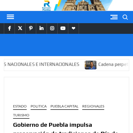
Saltar
al
Buscar
contenido
facebook
twitter
pinterest
linkedin
instagram
youtube
themespiral
REGIONALES
PUEBLA
CIONALES E INTERNACIONALES
Cadena perpetua para 
ESTADO
POLITICA
PUEBLA CAPITAL
REGIONALES
TURISMO
Gobierno de Puebla impulsa