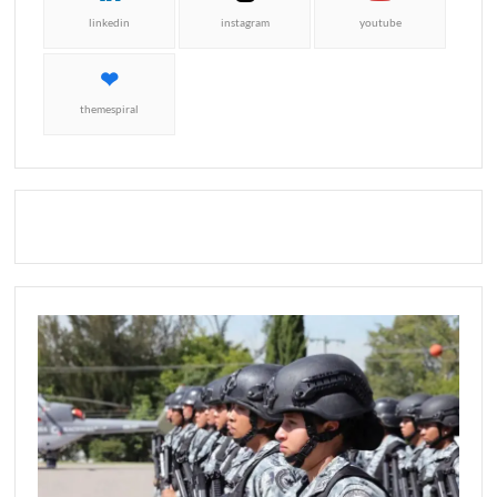
linkedin
instagram
youtube
themespiral