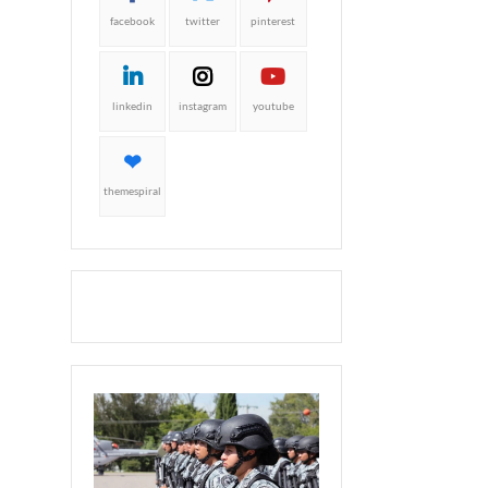
facebook
twitter
pinterest
linkedin
instagram
youtube
themespiral