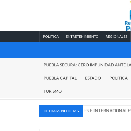
Saltar
al
contenido
POLITICA
ENTRETENIMIENTO
REGIONALES
REGIONALES
PUEBLA SEGURA: CERO IMPUNIDAD ANTE L
PUEBLA
PUEBLA CAPITAL
ESTADO
POLITICA
TURISMO
EVOS MERCADOS NACIONALES E INTERNACIONALES
Ca
ÚLTIMAS NOTICIAS