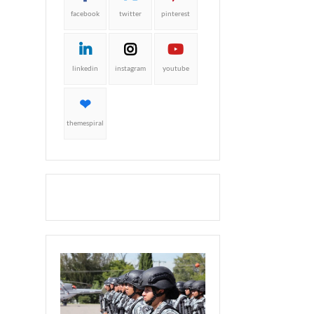
facebook
twitter
pinterest
linkedin
instagram
youtube
themespiral