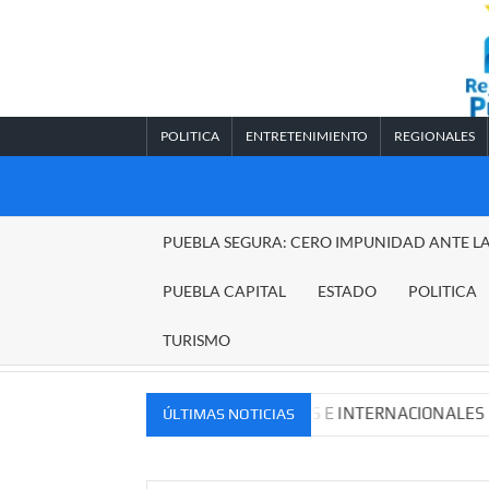
Saltar
al
contenido
POLITICA
ENTRETENIMIENTO
REGIONALES
REGIONALES
PUEBLA SEGURA: CERO IMPUNIDAD ANTE L
PUEBLA
PUEBLA CAPITAL
ESTADO
POLITICA
TURISMO
UEVOS MERCADOS NACIONALES E INTERNACIONALES
C
ÚLTIMAS NOTICIAS