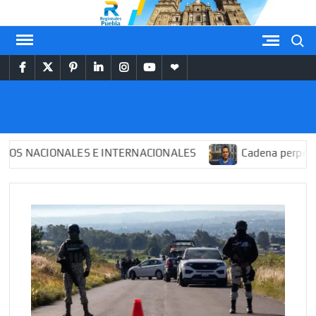
Saltar
al
Buscar
contenido
facebook
twitter
pinterest
linkedin
instagram
youtube
themespiral
REGIONALES
PUEBLA
ACIONALES E INTERNACIONALES
Cadena perpetua para