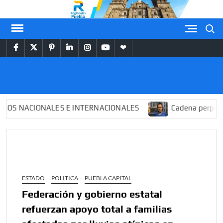
Saltar
al
Buscar
contenido
facebook
twitter
pinterest
linkedin
instagram
youtube
themespiral
REGIONALES
PUEBLA
 NACIONALES E INTERNACIONALES
Cadena perpetua pa
ESTADO
POLITICA
PUEBLA CAPITAL
Federación y gobierno estatal
refuerzan apoyo total a familias