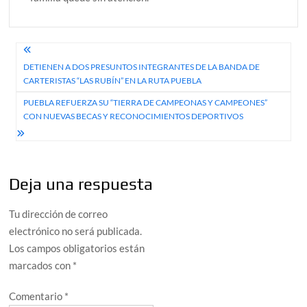
Navegación
DETIENEN A DOS PRESUNTOS INTEGRANTES DE LA BANDA DE
de
CARTERISTAS “LAS RUBÍN” EN LA RUTA PUEBLA
entradas
PUEBLA REFUERZA SU “TIERRA DE CAMPEONAS Y CAMPEONES”
CON NUEVAS BECAS Y RECONOCIMIENTOS DEPORTIVOS
Deja una respuesta
Tu dirección de correo
electrónico no será publicada.
Los campos obligatorios están
marcados con
*
Comentario
*