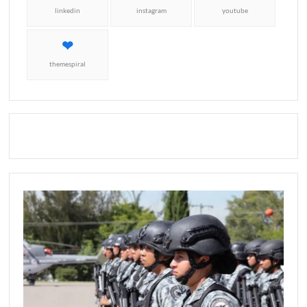
linkedin
instagram
youtube
themespiral