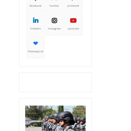
facebook
twitter
pinterest
linkedin
instagram
youtube
themespiral