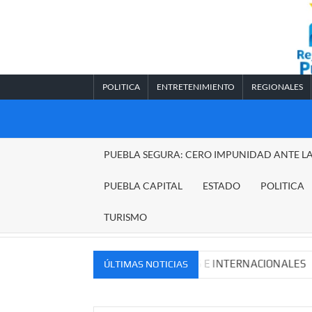
Saltar
al
contenido
POLITICA
ENTRETENIMIENTO
REGIONALES
REGIONALES
PUEBLA SEGURA: CERO IMPUNIDAD ANTE L
PUEBLA
PUEBLA CAPITAL
ESTADO
POLITICA
TURISMO
VOS MERCADOS NACIONALES E INTERNACIONALES
Cade
ÚLTIMAS NOTICIAS