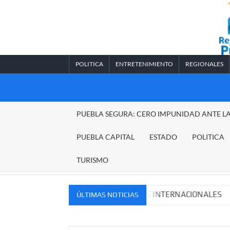
Saltar
al
contenido
POLITICA
ENTRETENIMIENTO
REGIONALES
REGIONALES
PUEBLA SEGURA: CERO IMPUNIDAD ANTE L
PUEBLA
PUEBLA CAPITAL
ESTADO
POLITICA
TURISMO
VOS MERCADOS NACIONALES E INTERNACIONALES
Cad
ÚLTIMAS NOTICIAS