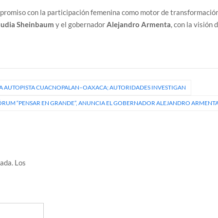
mpromiso con la participación femenina como motor de transformació
audia Sheinbaum
y el gobernador
Alejandro Armenta
, con la visión 
E LA AUTOPISTA CUACNOPALAN–OAXACA; AUTORIDADES INVESTIGAN
ÓRUM “PENSAR EN GRANDE”, ANUNCIA EL GOBERNADOR ALEJANDRO ARMENT
cada.
Los