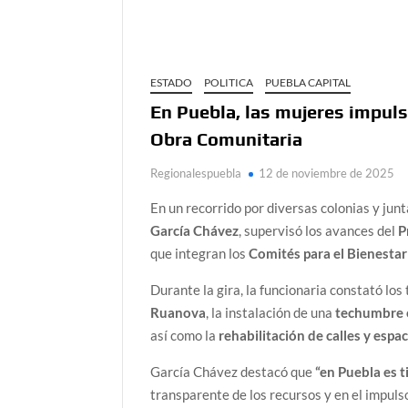
ESTADO
POLITICA
PUEBLA CAPITAL
En Puebla, las mujeres impul
Obra Comunitaria
Regionalespuebla
12 de noviembre de 2025
En un recorrido por diversas colonias y junta
García Chávez
, supervisó los avances del
P
que integran los
Comités para el Bienesta
Durante la gira, la funcionaria constató los
Ruanova
, la instalación de una
techumbre e
así como la
rehabilitación de calles y espa
García Chávez destacó que
“en Puebla es 
transparente de los recursos y en el impuls