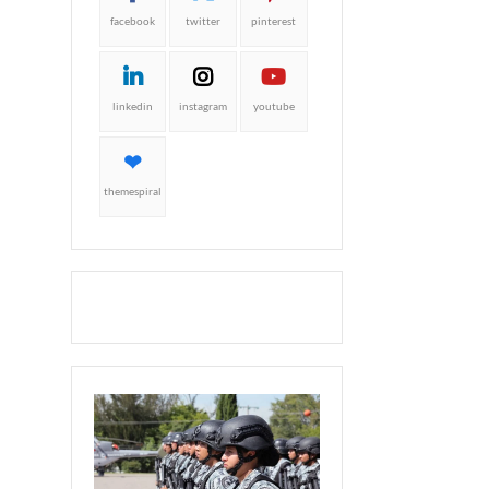
facebook
twitter
pinterest
linkedin
instagram
youtube
themespiral