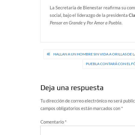
La Secretaría de Bienestar reafirma su co
social, bajo el liderazgo de la presidenta
Cl
Pensar en Grande
y
Por Amor a Puebla
.
Navegación
HALLAN A UN HOMBRE SIN VIDA A ORILLAS D
de
PUEBLA CONTARÁ CON EL F
entradas
Deja una respuesta
Tu dirección de correo electrónico no será publi
campos obligatorios están marcados con
*
Comentario
*