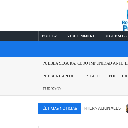
Saltar
al
contenido
POLITICA
ENTRETENIMIENTO
REGIONALES
REGIONALES
PUEBLA SEGURA: CERO IMPUNIDAD ANTE 
PUEBLA
PUEBLA CAPITAL
ESTADO
POLITICA
TURISMO
OS MERCADOS NACIONALES E INTERNACIONALES
Cade
ÚLTIMAS NOTICIAS