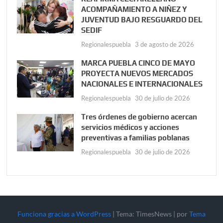
ACOMPAÑAMIENTO A NIÑEZ Y
JUVENTUD BAJO RESGUARDO DEL
SEDIF
Regionalespuebla
3 de agosto de 2026
MARCA PUEBLA CINCO DE MAYO
PROYECTA NUEVOS MERCADOS
NACIONALES E INTERNACIONALES
Regionalespuebla
30 de julio de 2026
Tres órdenes de gobierno acercan
servicios médicos y acciones
preventivas a familias poblanas
Regionalespuebla
30 de julio de 2026
Funciona gracias a WordPress
|
Tema: TimesNews
|
por
Tema