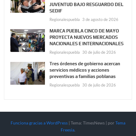
JUVENTUD BAJO RESGUARDO DEL
SEDIF
Regionalespuebla
3 de agosto de 2026
MARCA PUEBLA CINCO DE MAYO
PROYECTA NUEVOS MERCADOS
NACIONALES E INTERNACIONALES
Regionalespuebla
30 de julio de 2026
Tres órdenes de gobierno acercan
servicios médicos y acciones
preventivas a familias poblanas
Regionalespuebla
30 de julio de 2026
Funciona gracias a WordPress
|
Tema: TimesNews
|
por
Tema
Freesia
.