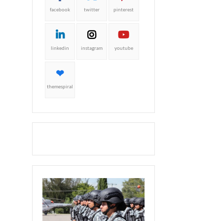
facebook
twitter
pinterest
linkedin
instagram
youtube
themespiral