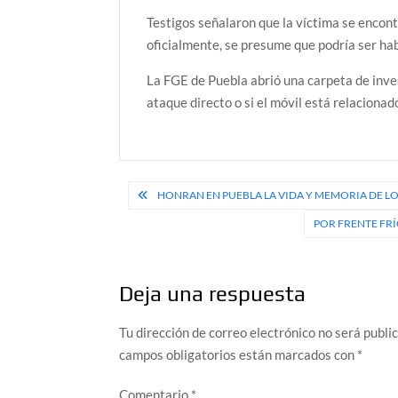
Testigos señalaron que la víctima se encon
oficialmente, se presume que podría ser ha
La FGE de Puebla abrió una carpeta de inves
ataque directo o si el móvil está relacionado
Navegación
HONRAN EN PUEBLA LA VIDA Y MEMORIA DE L
de
POR FRENTE FRÍ
entradas
Deja una respuesta
Tu dirección de correo electrónico no será publi
campos obligatorios están marcados con
*
Comentario
*