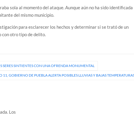
traba sola al momento del ataque. Aunque aún no ha sido identificada
bitante del mismo municipio.
tigación para esclarecer los hechos y determinar si se trató de un
 con otro tipo de delito.
OS SERES SINTIENTES CON UNA OFRENDA MONUMENTAL
O 11, GOBIERNO DE PUEBLA ALERTA POSIBLES LLUVIAS Y BAJAS TEMPERATURA
cada.
Los