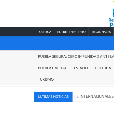
Saltar
al
contenido
POLITICA
ENTRETENIMIENTO
REGIONALES
REGIONALES
PUEBLA SEGURA: CERO IMPUNIDAD ANTE L
PUEBLA
PUEBLA CAPITAL
ESTADO
POLITICA
TURISMO
UEVOS MERCADOS NACIONALES E INTERNACIONALES
C
ÚLTIMAS NOTICIAS