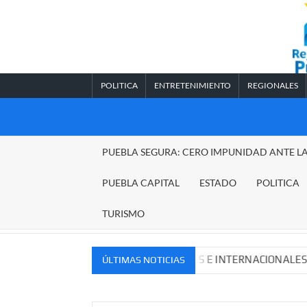
Saltar
al
contenido
POLITICA
ENTRETENIMIENTO
REGIONALES
REGIONALES
PUEBLA SEGURA: CERO IMPUNIDAD ANTE L
PUEBLA
PUEBLA CAPITAL
ESTADO
POLITICA
TURISMO
EVOS MERCADOS NACIONALES E INTERNACIONALES
Cad
ÚLTIMAS NOTICIAS