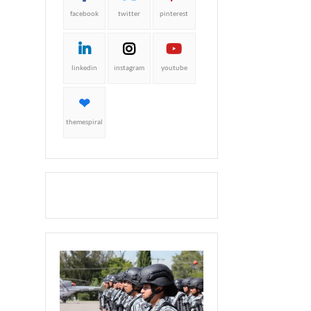
facebook
twitter
pinterest
linkedin
instagram
youtube
themespiral