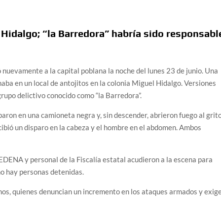
l Hidalgo; “la Barredora” habría sido responsabl
uevamente a la capital poblana la noche del lunes 23 de junio. Una
aba en un local de antojitos en la colonia Miguel Hidalgo. Versiones
grupo delictivo conocido como “la Barredora”.
baron en una camioneta negra y, sin descender, abrieron fuego al grit
recibió un disparo en la cabeza y el hombre en el abdomen. Ambos
SEDENA y personal de la Fiscalía estatal acudieron a la escena para
no hay personas detenidas.
inos, quienes denuncian un incremento en los ataques armados y exig