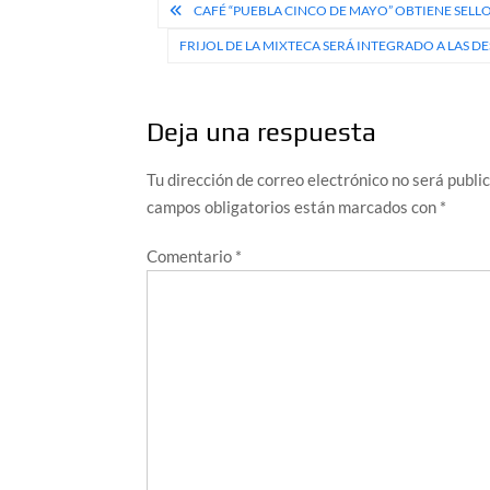
Navegación
CAFÉ “PUEBLA CINCO DE MAYO” OBTIENE SEL
de
FRIJOL DE LA MIXTECA SERÁ INTEGRADO A LAS D
entradas
Deja una respuesta
Tu dirección de correo electrónico no será publi
campos obligatorios están marcados con
*
Comentario
*