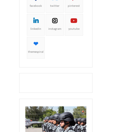
facebook
twitter
pinterest
linkedin
instagram
youtube
themespiral