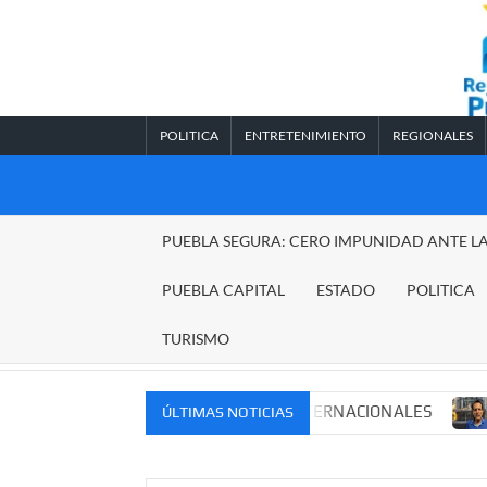
Saltar
al
contenido
POLITICA
ENTRETENIMIENTO
REGIONALES
REGIONALES
PUEBLA SEGURA: CERO IMPUNIDAD ANTE L
PUEBLA
PUEBLA CAPITAL
ESTADO
POLITICA
TURISMO
MERCADOS NACIONALES E INTERNACIONALES
Cadena p
ÚLTIMAS NOTICIAS