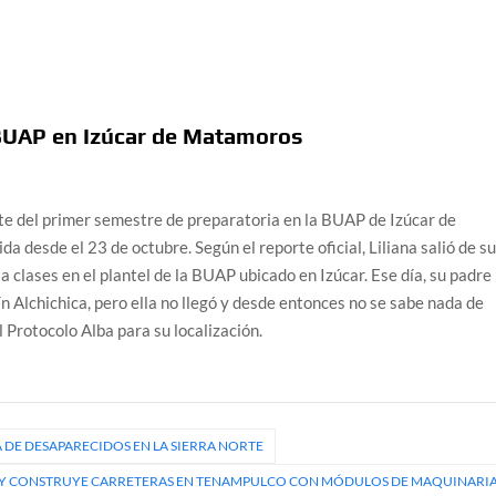
 BUAP en Izúcar de Matamoros
nte del primer semestre de preparatoria en la BUAP de Izúcar de
desde el 23 de octubre. Según el reporte oficial, Liliana salió de s
r a clases en el plantel de la BUAP ubicado en Izúcar. Ese día, su padre 
 Alchichica, pero ella no llegó y desde entonces no se sabe nada de
l Protocolo Alba para su localización.
 DE DESAPARECIDOS EN LA SIERRA NORTE
A Y CONSTRUYE CARRETERAS EN TENAMPULCO CON MÓDULOS DE MAQUINARI