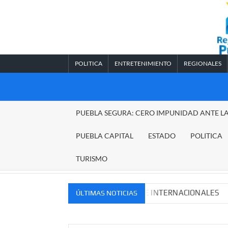
Saltar
al
contenido
POLITICA
ENTRETENIMIENTO
REGIONALES
REGIONALES
PUEBLA SEGURA: CERO IMPUNIDAD ANTE L
PUEBLA
PUEBLA CAPITAL
ESTADO
POLITICA
TURISMO
VOS MERCADOS NACIONALES E INTERNACIONALES
Cade
ÚLTIMAS NOTICIAS