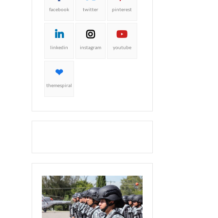
facebook
twitter
pinterest
linkedin
instagram
youtube
themespiral