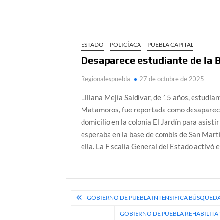
ESTADO
POLICÍACA
PUEBLA CAPITAL
Desaparece estudiante de la
Regionalespuebla
27 de octubre de 2025
Liliana Mejía Saldívar, de 15 años, estudia
Matamoros, fue reportada como desaparecida 
domicilio en la colonia El Jardín para asisti
esperaba en la base de combis de San Martín
ella. La Fiscalía General del Estado activó e
Navegación
GOBIERNO DE PUEBLA INTENSIFICA BÚSQUEDA
de
GOBIERNO DE PUEBLA REHABILIT