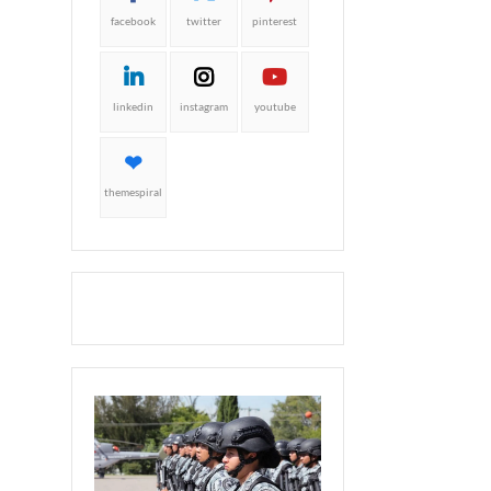
facebook
twitter
pinterest
linkedin
instagram
youtube
themespiral