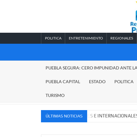
Saltar
al
contenido
POLITICA
ENTRETENIMIENTO
REGIONALES
REGIONALES
PUEBLA SEGURA: CERO IMPUNIDAD ANTE L
PUEBLA
PUEBLA CAPITAL
ESTADO
POLITICA
TURISMO
VOS MERCADOS NACIONALES E INTERNACIONALES
Cad
ÚLTIMAS NOTICIAS