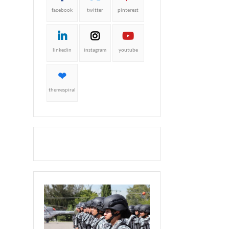
facebook
twitter
pinterest
linkedin
instagram
youtube
themespiral