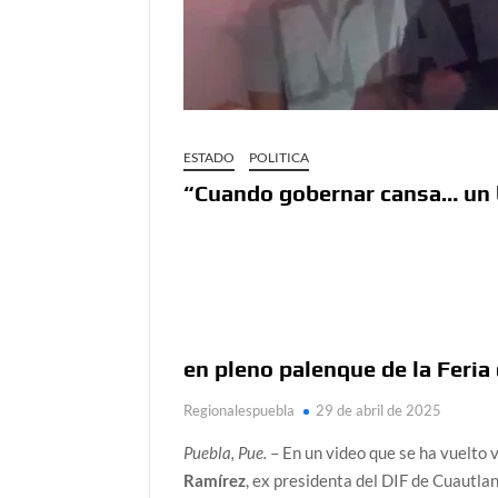
ESTADO
POLITICA
“Cuando gobernar cansa… un b
en pleno palenque de la Feria
Regionalespuebla
29 de abril de 2025
Puebla, Pue.
– En un video que se ha vuelto v
Ramírez
, ex presidenta del DIF de Cuautla