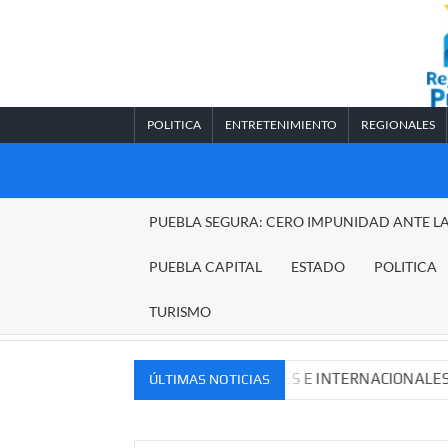
Saltar
al
contenido
POLITICA
ENTRETENIMIENTO
REGIONALES
REGIONALES
PUEBLA SEGURA: CERO IMPUNIDAD ANTE L
PUEBLA
PUEBLA CAPITAL
ESTADO
POLITICA
TURISMO
VOS MERCADOS NACIONALES E INTERNACIONALES
Cade
ÚLTIMAS NOTICIAS