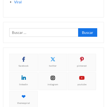
Viral
Buscar:
facebook
twitter
pinterest
linkedin
instagram
youtube
themespiral