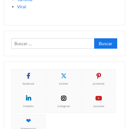
Viral
Buscar:
facebook
twitter
pinterest
linkedin
instagram
youtube
themespiral