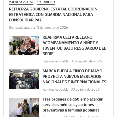
PUEBLA CAPITAL
SEGURIDAD
REFUERZA GOBIERNO ESTATAL COORDINACIÓN
ESTRATÉGICA CON GUARDIA NACIONAL PARA
CONSOLIDAR PAZ
Regionalespuebla
3 de agosto de 2026
REAFIRMA CECI ARELLANO
ACOMPAÑAMIENTO A NIÑEZ Y
JUVENTUD BAJO RESGUARDO DEL
SEDIF
Regionalespuebla
3 de agosto de 2026
MARCA PUEBLA CINCO DE MAYO
PROYECTA NUEVOS MERCADOS
NACIONALES E INTERNACIONALES
Regionalespuebla
30 de julio de 2026
Tres órdenes de gobierno acercan
servicios médicos y acciones
preventivas a familias poblanas