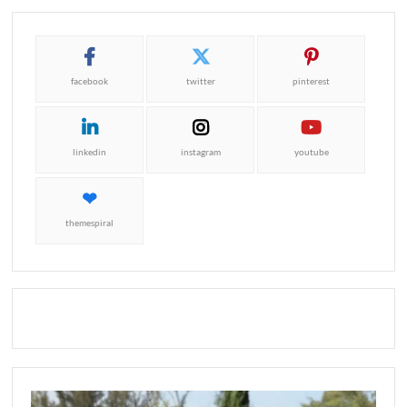
facebook
twitter
pinterest
linkedin
instagram
youtube
themespiral