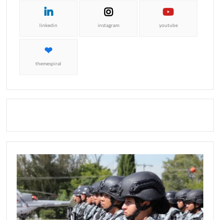
linkedin
instagram
youtube
themespiral