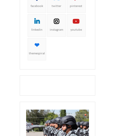
facebook
twitter
pinterest
linkedin
instagram
youtube
themespiral