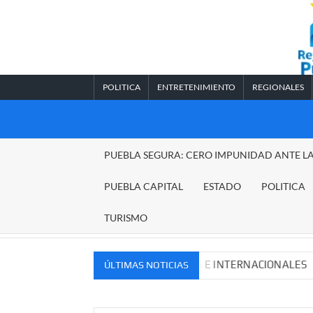
Saltar
al
contenido
POLITICA
ENTRETENIMIENTO
REGIONALES
REGIONALES
PUEBLA SEGURA: CERO IMPUNIDAD ANTE L
PUEBLA
PUEBLA CAPITAL
ESTADO
POLITICA
TURISMO
VOS MERCADOS NACIONALES E INTERNACIONALES
Cade
ÚLTIMAS NOTICIAS