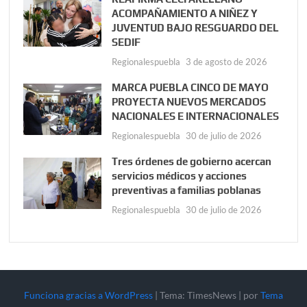
ACOMPAÑAMIENTO A NIÑEZ Y
JUVENTUD BAJO RESGUARDO DEL
SEDIF
Regionalespuebla
3 de agosto de 2026
MARCA PUEBLA CINCO DE MAYO
PROYECTA NUEVOS MERCADOS
NACIONALES E INTERNACIONALES
Regionalespuebla
30 de julio de 2026
Tres órdenes de gobierno acercan
servicios médicos y acciones
preventivas a familias poblanas
Regionalespuebla
30 de julio de 2026
Funciona gracias a WordPress
|
Tema: TimesNews
|
por
Tema