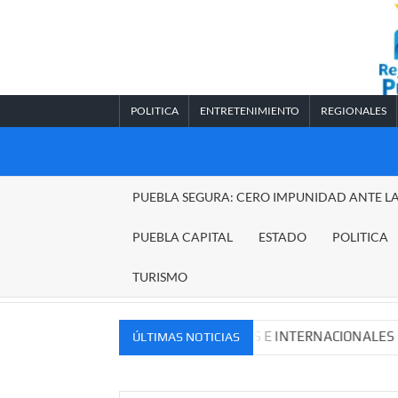
Saltar
al
contenido
POLITICA
ENTRETENIMIENTO
REGIONALES
REGIONALES
PUEBLA SEGURA: CERO IMPUNIDAD ANTE L
PUEBLA
PUEBLA CAPITAL
ESTADO
POLITICA
TURISMO
OS MERCADOS NACIONALES E INTERNACIONALES
Caden
ÚLTIMAS NOTICIAS