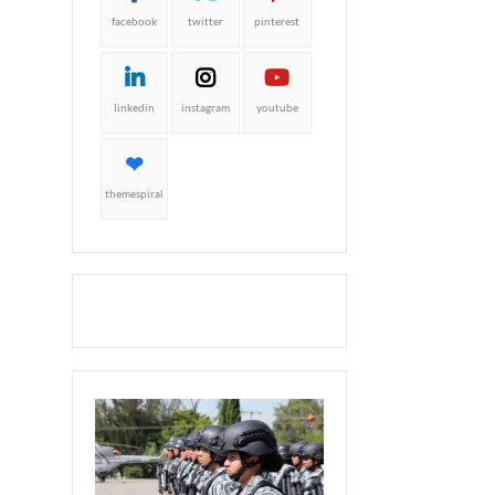
facebook
twitter
pinterest
linkedin
instagram
youtube
themespiral