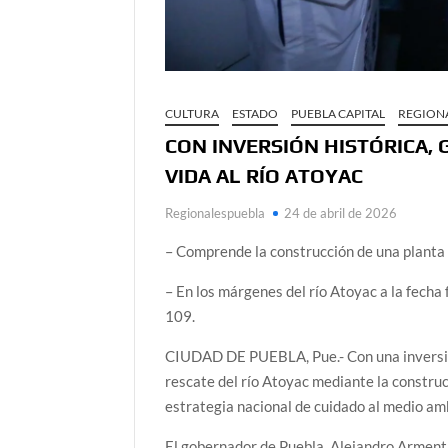
CULTURA
ESTADO
PUEBLA CAPITAL
REGION
CON INVERSIÓN HISTÓRICA,
VIDA AL RÍO ATOYAC
Regionalespuebla
24 de abril de 2026
– Comprende la construcción de una planta 
– En los márgenes del río Atoyac a la fecha
109.
CIUDAD DE PUEBLA, Pue.- Con una inversión
rescate del río Atoyac mediante la construc
estrategia nacional de cuidado al medio a
El gobernador de Puebla, Alejandro Armenta