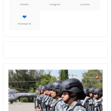
linkedin
instagram
youtube
themespiral