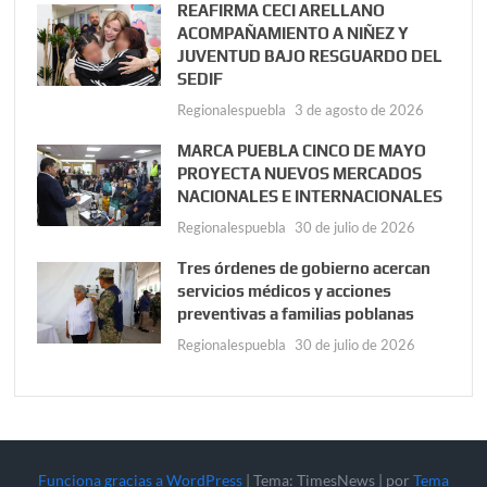
REAFIRMA CECI ARELLANO
ACOMPAÑAMIENTO A NIÑEZ Y
JUVENTUD BAJO RESGUARDO DEL
SEDIF
Regionalespuebla
3 de agosto de 2026
MARCA PUEBLA CINCO DE MAYO
PROYECTA NUEVOS MERCADOS
NACIONALES E INTERNACIONALES
Regionalespuebla
30 de julio de 2026
Tres órdenes de gobierno acercan
servicios médicos y acciones
preventivas a familias poblanas
Regionalespuebla
30 de julio de 2026
Funciona gracias a WordPress
|
Tema: TimesNews
|
por
Tema