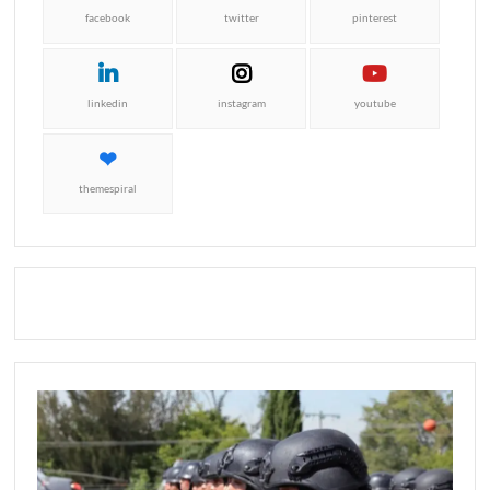
facebook
twitter
pinterest
linkedin
instagram
youtube
themespiral