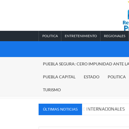
Saltar
al
contenido
POLITICA
ENTRETENIMIENTO
REGIONALES
REGIONALES
PUEBLA SEGURA: CERO IMPUNIDAD ANTE L
PUEBLA
PUEBLA CAPITAL
ESTADO
POLITICA
TURISMO
OS MERCADOS NACIONALES E INTERNACIONALES
Caden
ÚLTIMAS NOTICIAS