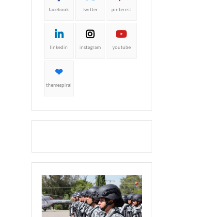
facebook
twitter
pinterest
linkedin
instagram
youtube
themespiral