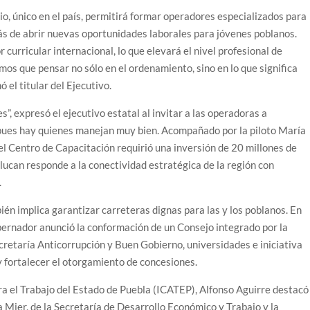
io, único en el país, permitirá formar operadores especializados para
más de abrir nuevas oportunidades laborales para jóvenes poblanos.
r curricular internacional, lo que elevará el nivel profesional de
os que pensar no sólo en el ordenamiento, sino en lo que significa
ó el titular del Ejecutivo.
”, expresó el ejecutivo estatal al invitar a las operadoras a
 pues hay quienes manejan muy bien. Acompañado por la piloto María
el Centro de Capacitación requirió una inversión de 20 millones de
lucan responde a la conectividad estratégica de la región con
.
én implica garantizar carreteras dignas para las y los poblanos. En
obernador anunció la conformación de un Consejo integrado por la
cretaría Anticorrupción y Buen Gobierno, universidades e iniciativa
y fortalecer el otorgamiento de concesiones.
ara el Trabajo del Estado de Puebla (ICATEP), Alfonso Aguirre destacó
Mier, de la Secretaría de Desarrollo Económico y Trabajo y la