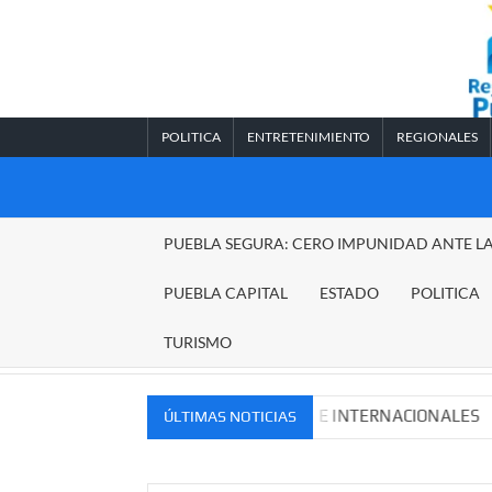
Saltar
al
contenido
POLITICA
ENTRETENIMIENTO
REGIONALES
REGIONALES
PUEBLA SEGURA: CERO IMPUNIDAD ANTE L
PUEBLA
PUEBLA CAPITAL
ESTADO
POLITICA
TURISMO
UEVOS MERCADOS NACIONALES E INTERNACIONALES
Ca
ÚLTIMAS NOTICIAS