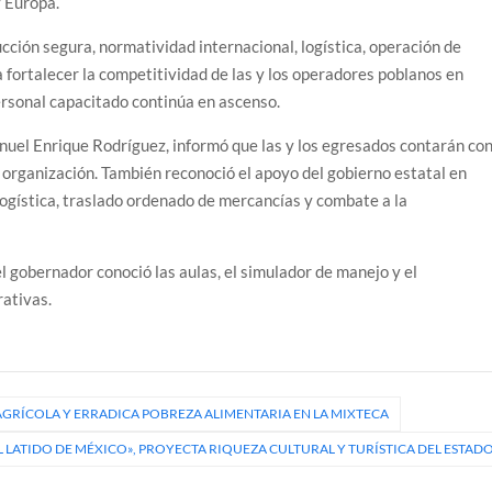
 Europa.
ción segura, normatividad internacional, logística, operación de
 fortalecer la competitividad de las y los operadores poblanos en
rsonal capacitado continúa en ascenso.
uel Enrique Rodríguez, informó que las y los egresados contarán co
 organización. También reconoció el apoyo del gobierno estatal en
logística, traslado ordenado de mercancías y combate a la
el gobernador conoció las aulas, el simulador de manejo y el
rativas.
AGRÍCOLA Y ERRADICA POBREZA ALIMENTARIA EN LA MIXTECA
EL LATIDO DE MÉXICO», PROYECTA RIQUEZA CULTURAL Y TURÍSTICA DEL ESTAD