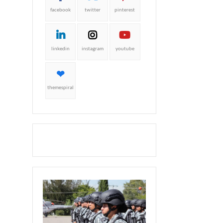
facebook
twitter
pinterest
linkedin
instagram
youtube
themespiral