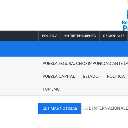
Saltar
al
contenido
POLITICA
ENTRETENIMIENTO
REGIONALES
REGIONALES
PUEBLA SEGURA: CERO IMPUNIDAD ANTE L
PUEBLA
PUEBLA CAPITAL
ESTADO
POLITICA
TURISMO
EVOS MERCADOS NACIONALES E INTERNACIONALES
Ca
ÚLTIMAS NOTICIAS