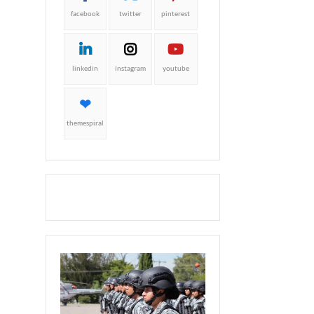
facebook
twitter
pinterest
linkedin
instagram
youtube
themespiral