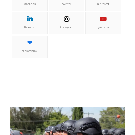
facebook
twitter
pinterest
linkedin
instagram
youtube
themespiral