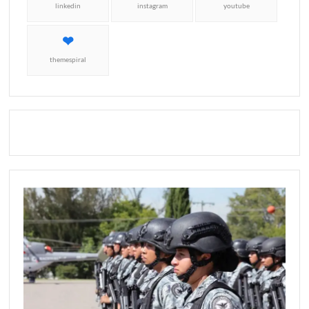
linkedin
instagram
youtube
themespiral