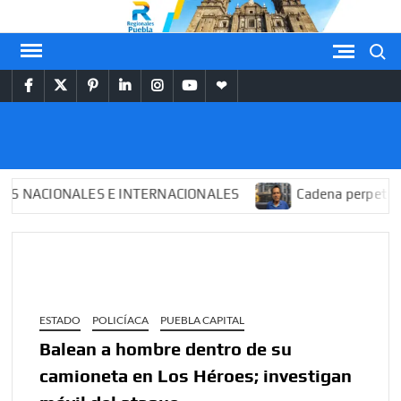
Saltar
al
Buscar
contenido
facebook
twitter
pinterest
linkedin
instagram
youtube
themespiral
REGIONALES
PUEBLA
ACIONALES E INTERNACIONALES
Cadena perpetua para 
ESTADO
POLICÍACA
PUEBLA CAPITAL
Balean a hombre dentro de su
camioneta en Los Héroes; investigan