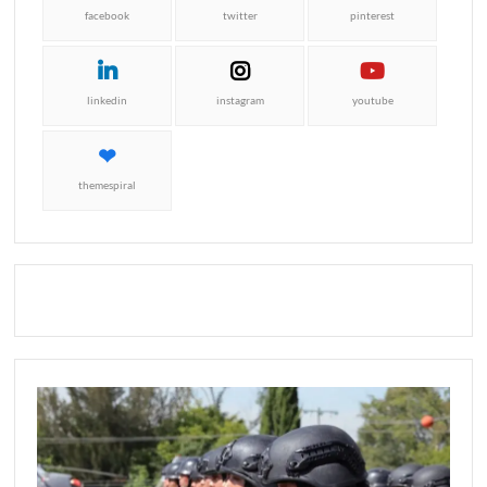
facebook
twitter
pinterest
linkedin
instagram
youtube
themespiral