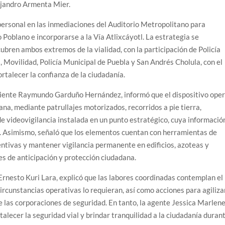
ejandro Armenta Mier.
 personal en las inmediaciones del Auditorio Metropolitano para
 Poblano e incorporarse a la Vía Atlixcáyotl. La estrategia se
ubren ambos extremos de la vialidad, con la participación de Policía
 Movilidad, Policía Municipal de Puebla y San Andrés Cholula, con el
ortalecer la confianza de la ciudadanía.
 teniente Raymundo Garduño Hernández, informó que el dispositivo ope
mana, mediante patrullajes motorizados, recorridos a pie tierra,
e videovigilancia instalada en un punto estratégico, cuya informació
i. Asimismo, señaló que los elementos cuentan con herramientas de
entivas y mantener vigilancia permanente en edificios, azoteas y
es de anticipación y protección ciudadana.
 Ernesto Kuri Lara, explicó que las labores coordinadas contemplan el
circunstancias operativas lo requieran, así como acciones para agiliza
s de las corporaciones de seguridad. En tanto, la agente Jessica Marlen
alecer la seguridad vial y brindar tranquilidad a la ciudadanía duran