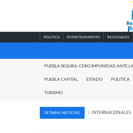
Saltar
al
contenido
POLITICA
ENTRETENIMIENTO
REGIONALES
REGIONALES
PUEBLA SEGURA: CERO IMPUNIDAD ANTE L
PUEBLA
PUEBLA CAPITAL
ESTADO
POLITICA
TURISMO
OS MERCADOS NACIONALES E INTERNACIONALES
Caden
ÚLTIMAS NOTICIAS