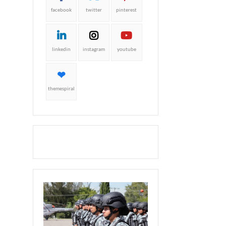
facebook
twitter
pinterest
linkedin
instagram
youtube
themespiral