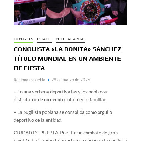
DEPORTES
ESTADO
PUEBLA CAPITAL
CONQUISTA «LA BONITA» SÁNCHEZ
TÍTULO MUNDIAL EN UN AMBIENTE
DE FIESTA
Regionalespuebla
29 de marzo de 2026
– En una verbena deportiva las y los poblanos
disfrutaron de un evento totalmente familiar.
– La pugilista poblana se consolida como orgullo
deportivo de la entidad.
CIUDAD DE PUEBLA, Pue.- En un combate de gran
nivel, Gaby “La Bonita” Sánchez se impuso a la pugilista